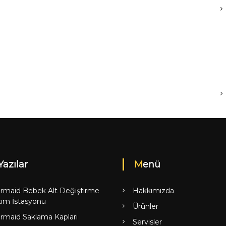
Yazılar
Menü
rmaid Bebek Alt Değiştirme
Hakkımızda
ım İstasyonu
Ürünler
rmaid Saklama Kapları
Servisler