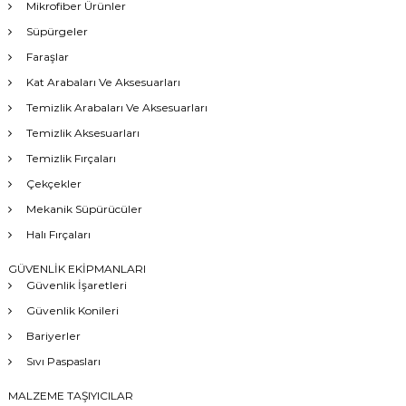
Mikrofiber Ürünler
Süpürgeler
Faraşlar
Kat Arabaları Ve Aksesuarları
Temizlik Arabaları Ve Aksesuarları
Temizlik Aksesuarları
Temizlik Fırçaları
Çekçekler
Mekanik Süpürücüler
Halı Fırçaları
GÜVENLİK EKİPMANLARI
Güvenlik İşaretleri
Güvenlik Konileri
Bariyerler
Sıvı Paspasları
MALZEME TAŞIYICILAR