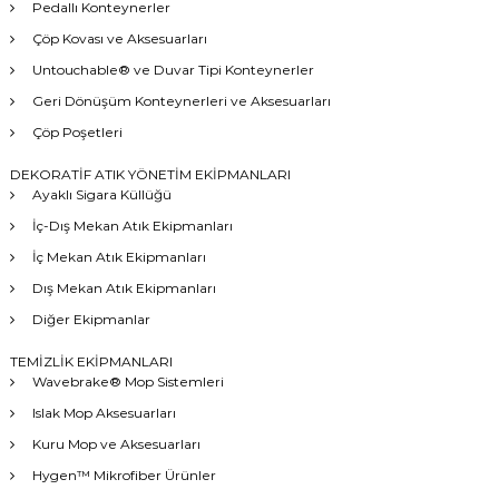
Pedallı Konteynerler
Çöp Kovası ve Aksesuarları
Untouchable® ve Duvar Tipi Konteynerler
Geri Dönüşüm Konteynerleri ve Aksesuarları
Çöp Poşetleri
DEKORATİF ATIK YÖNETİM EKİPMANLARI
Ayaklı Sigara Küllüğü
İç-Dış Mekan Atık Ekipmanları
İç Mekan Atık Ekipmanları
Dış Mekan Atık Ekipmanları
Diğer Ekipmanlar
TEMİZLİK EKİPMANLARI
Wavebrake® Mop Sistemleri
Islak Mop Aksesuarları
Kuru Mop ve Aksesuarları
Hygen™ Mikrofiber Ürünler