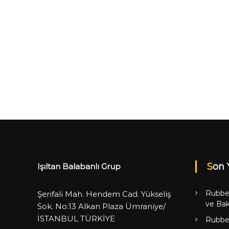
Son 
Işıltan Balabanlı Grup
Rubbe
Şerifali Mah. Hendem Cad. Yükseliş
ve Bak
Sok. No:13 Alkan Plaza Ümraniye/
İSTANBUL TÜRKİYE
Rubbe